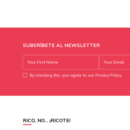
SUBSRÍBETE AL NEWSLETTER
By checking this, you agree to our Privacy Policy.
RICO, NO… ¡RICOTE!