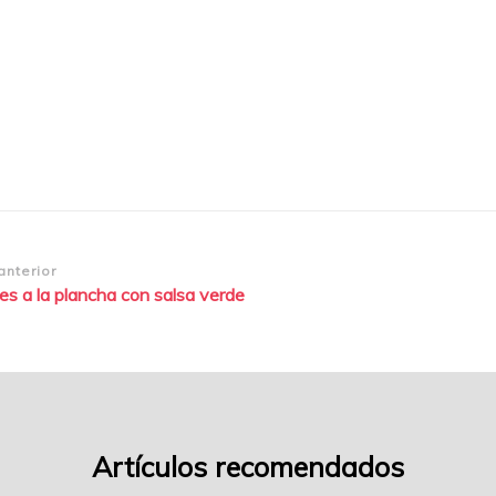
a-
la-
plancha-
con-
salsa-
verde-
2
gación
anterior
s a la plancha con salsa verde
adas
Artículos recomendados