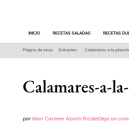
riconoricote.com es un blog de cocina sana, fácil, s
INICIO
RECETAS SALADAS
RECETAS DU
Página de inicio
Entrantes
Calamares a la planch
Calamares-a-la-
por
Mari Carmen Azorín Ricote
Deja un com