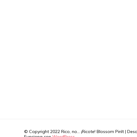
© Copyright 2022 Rico, no... ¡Ricote!
Blossom PinIt | Des
Funciona con
WordPress
.