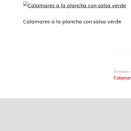
Calamares a la plancha con salsa verde
Nave
Entrada 
Calamare
de
entr