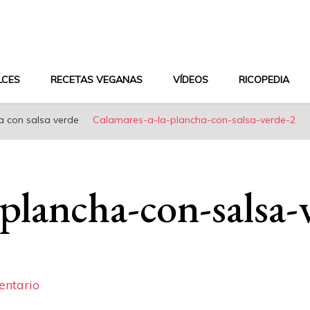
aludable y dieta mediterránea
LCES
RECETAS VEGANAS
VÍDEOS
RICOPEDIA
a con salsa verde
Calamares-a-la-plancha-con-salsa-verde-2
plancha-con-salsa-
en
entario
Calamares-