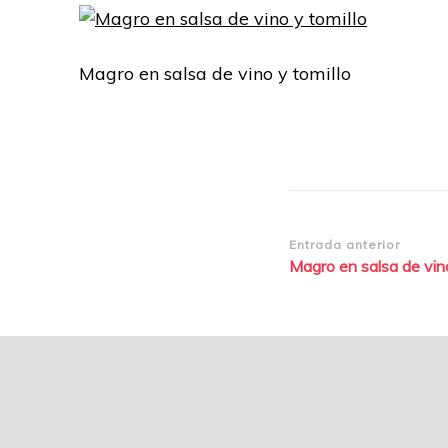
Magro en salsa de vino y tomillo
Navegación
Entrada anterior
Magro en salsa de vino
de
entradas