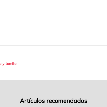
en-
salsa-
de-
vino-
y-
tomilo-
f06
 y tomillo
Artículos recomendados