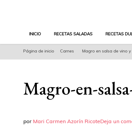
riconoricote.com es un blog de cocina sana, fácil, s
INICIO
RECETAS SALADAS
RECETAS DU
Página de inicio
Carnes
Magro en salsa de vino y 
Magro-en-salsa
por
Mari Carmen Azorín Ricote
Deja un com