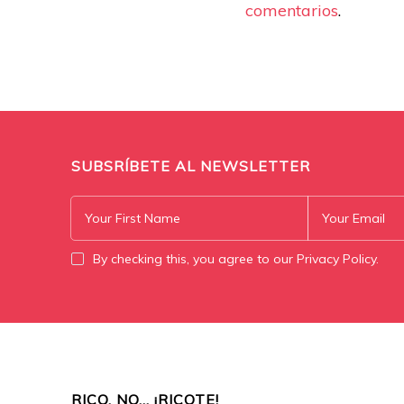
comentarios
.
SUBSRÍBETE AL NEWSLETTER
By checking this, you agree to our Privacy Policy.
RICO, NO… ¡RICOTE!