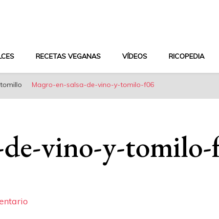
aludable y dieta mediterránea
LCES
RECETAS VEGANAS
VÍDEOS
RICOPEDIA
tomillo
Magro-en-salsa-de-vino-y-tomilo-f06
-de-vino-y-tomilo-
en
entario
Magro-