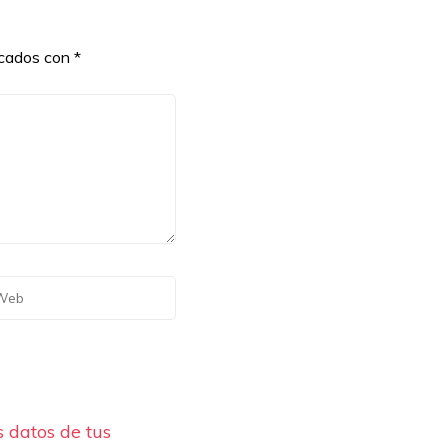
rcados con
*
 datos de tus