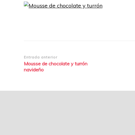
Navegación
Entrada anterior
Mousse de chocolate y turrón
de
navideño
entradas