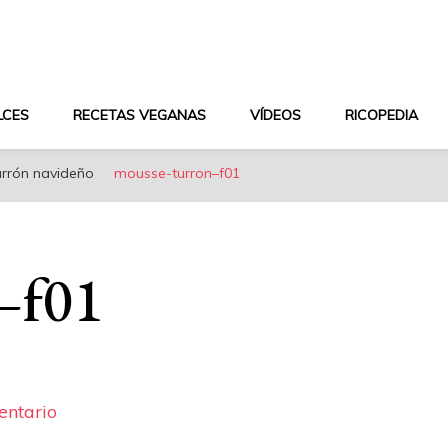
aludable y dieta mediterránea
LCES
RECETAS VEGANAS
VÍDEOS
RICOPEDIA
urrón navideño
mousse-turron–f01
–f01
en
entario
mousse-