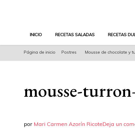
riconoricote.com es un blog de cocina sana, fácil, s
INICIO
RECETAS SALADAS
RECETAS DU
Página de inicio
Postres
Mousse de chocolate y t
mousse-turron
por
Mari Carmen Azorín Ricote
Deja un com