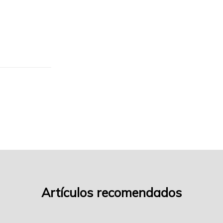
turron–
f01
Artículos recomendados