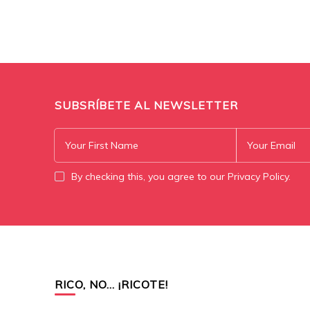
SUBSRÍBETE AL NEWSLETTER
By checking this, you agree to our Privacy Policy.
RICO, NO… ¡RICOTE!