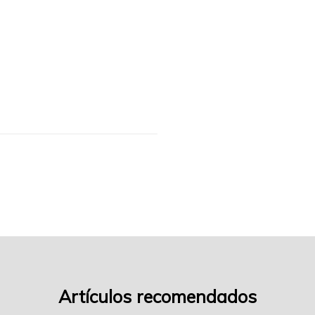
frio-
de-
marisco-
f4
Artículos recomendados