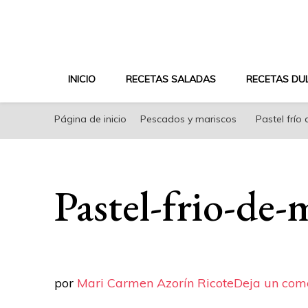
riconoricote.com es un blog de cocina sana, fácil, s
INICIO
RECETAS SALADAS
RECETAS DU
Página de inicio
Pescados y mariscos
Pastel frío
Pastel-frio-de-
por
Mari Carmen Azorín Ricote
Deja un com