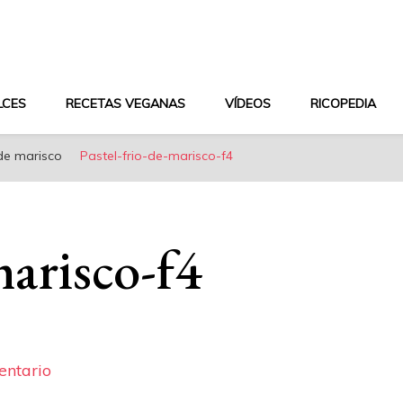
aludable y dieta mediterránea
LCES
RECETAS VEGANAS
VÍDEOS
RICOPEDIA
 de marisco
Pastel-frio-de-marisco-f4
marisco-f4
en
entario
Pastel-