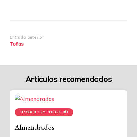
Navegación
Entrada anterior
Toñas
de
entradas
Artículos recomendados
BIZCOCHOS Y REPOSTERÍA
Almendrados