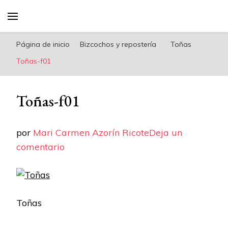
riconoricote.com es un blog de cocina sana,
fácil, saludable y dieta mediterránea
Página de inicio
Bizcochos y repostería
Toñas
Toñas-f01
Toñas-f01
por
Mari Carmen Azorín Ricote
Deja un
en
comentario
Toñas-
f01
Toñas