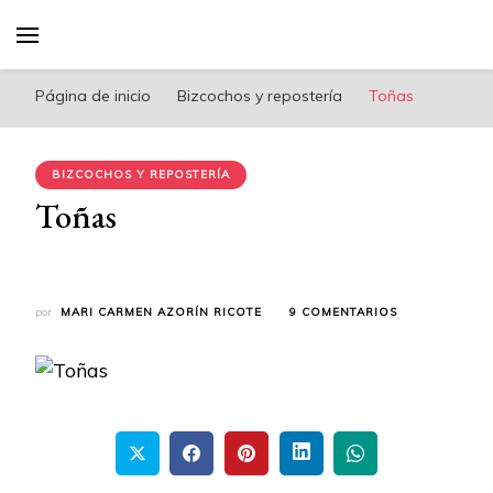
riconoricote.com es un blog de cocina sana,
fácil, saludable y dieta mediterránea
Página de inicio
Bizcochos y repostería
Toñas
BIZCOCHOS Y REPOSTERÍA
Toñas
EN
por
MARI CARMEN AZORÍN RICOTE
9 COMENTARIOS
TOÑAS