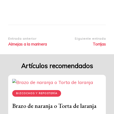
Navegación
Entrada anterior
Siguiente entrada
Almejas a la marinera
Torrijas
de
entradas
Artículos recomendados
BIZCOCHOS Y REPOSTERÍA
Brazo de naranja o Torta de laranja