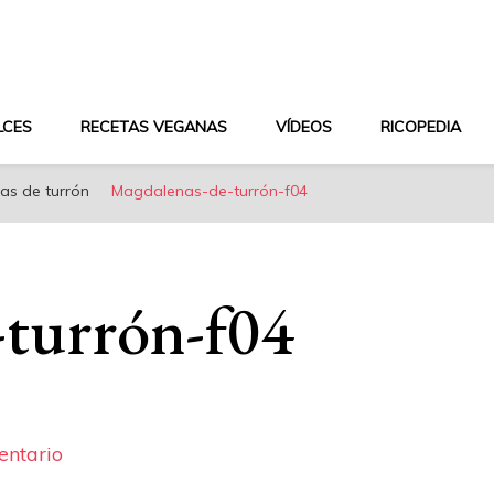
aludable y dieta mediterránea
LCES
RECETAS VEGANAS
VÍDEOS
RICOPEDIA
as de turrón
Magdalenas-de-turrón-f04
-turrón-f04
en
entario
Magdalenas-