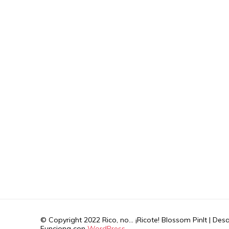
© Copyright 2022 Rico, no... ¡Ricote!
Blossom PinIt | Des
Funciona con
WordPress
.