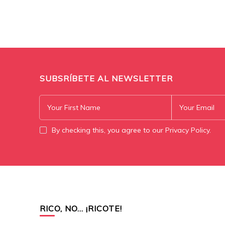
SUBSRÍBETE AL NEWSLETTER
By checking this, you agree to our Privacy Policy.
RICO, NO… ¡RICOTE!