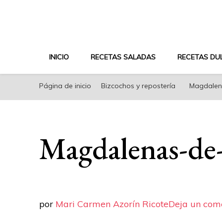
riconoricote.com es un blog de cocina sana, fácil, s
INICIO
RECETAS SALADAS
RECETAS DU
Página de inicio
Bizcochos y repostería
Magdalen
Magdalenas-de
por
Mari Carmen Azorín Ricote
Deja un com