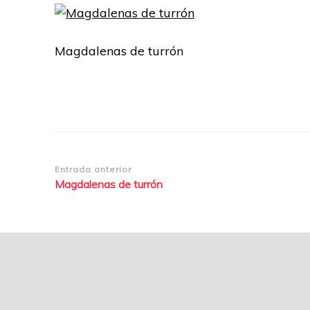
Magdalenas de turrón
Navegación
Entrada anterior
Magdalenas de turrón
de
entradas