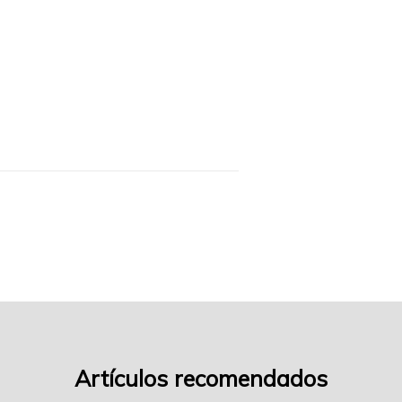
de-
turrón-
f04
Artículos recomendados