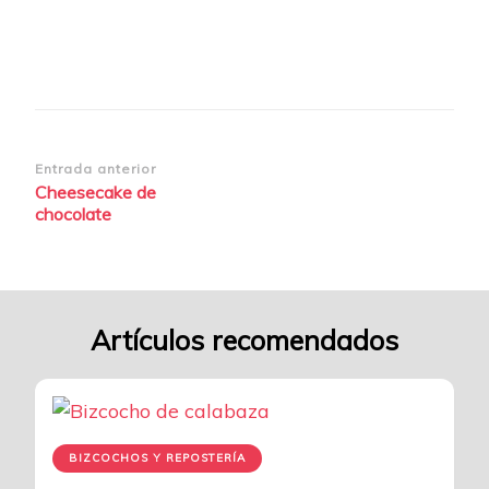
Navegación
Entrada anterior
Cheesecake de
de
chocolate
entradas
Artículos recomendados
BIZCOCHOS Y REPOSTERÍA