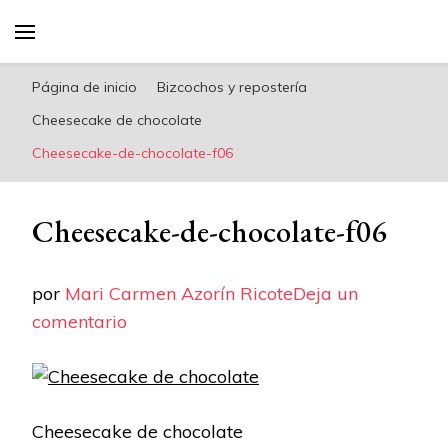
riconoricote.com es un blog de cocina sana,
fácil, saludable y dieta mediterránea
Página de inicio
Bizcochos y repostería
Cheesecake de chocolate
Cheesecake-de-chocolate-f06
Cheesecake-de-chocolate-f06
por
Mari Carmen Azorín Ricote
Deja un
en
comentario
Cheesecake-
de-
chocolate-
Cheesecake de chocolate
f06