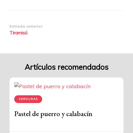
Navegación
Entrada anterior
Tiramisú
de
entradas
Artículos recomendados
VERDURAS
Pastel de puerro y calabacín