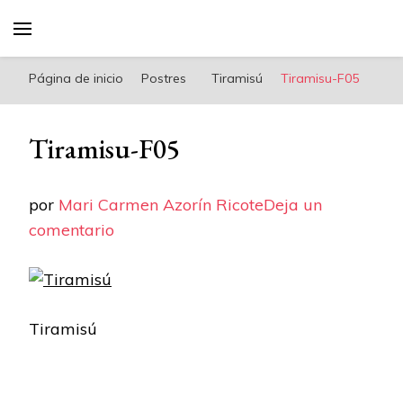
riconoricote.com es un blog de cocina sana,
fácil, saludable y dieta mediterránea
Página de inicio
Postres
Tiramisú
Tiramisu-F05
Tiramisu-F05
por
Mari Carmen Azorín Ricote
Deja un
en
comentario
Tiramisu-
F05
Tiramisú