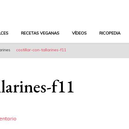
aludable y dieta mediterránea
LCES
RECETAS VEGANAS
VÍDEOS
RICOPEDIA
arines
costillar-con-tallarines-f11
llarines-f11
en
entario
costillar-