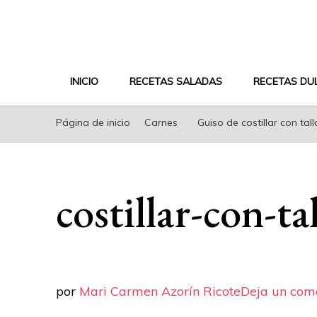
riconoricote.com es un blog de cocina sana, fácil, s
INICIO
RECETAS SALADAS
RECETAS DU
Página de inicio
Carnes
Guiso de costillar con tall
costillar-con-ta
por
Mari Carmen Azorín Ricote
Deja un com