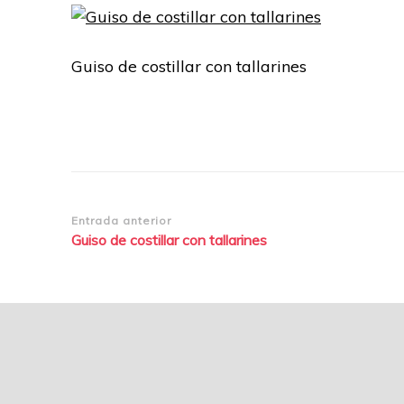
Guiso de costillar con tallarines
Navegación
Entrada anterior
Guiso de costillar con tallarines
de
entradas