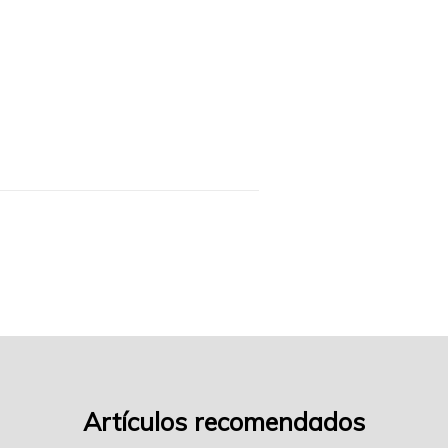
con-
tallarines-
f11
Artículos recomendados