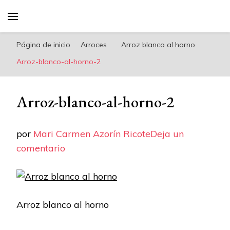
riconoricote.com es un blog de cocina sana,
fácil, saludable y dieta mediterránea
Página de inicio
Arroces
Arroz blanco al horno
Arroz-blanco-al-horno-2
Arroz-blanco-al-horno-2
por
Mari Carmen Azorín Ricote
Deja un
en
comentario
Arroz-
blanco-
al-
Arroz blanco al horno
horno-
2