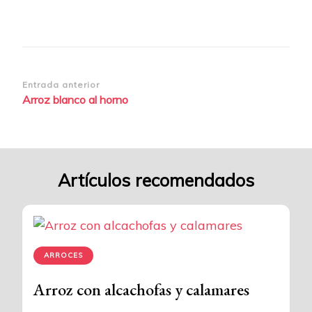
Navegación
Entrada anterior
Arroz blanco al horno
de
entradas
Artículos recomendados
ARROCES
Arroz con alcachofas y calamares