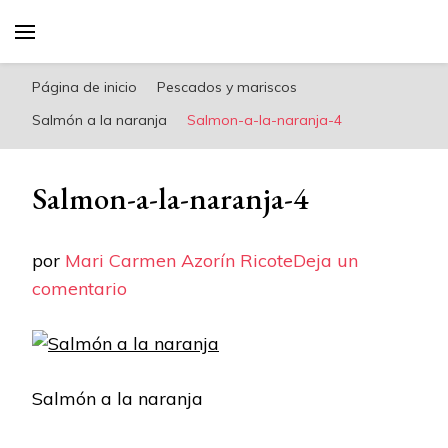
riconoricote.com es un blog de cocina sana,
fácil, saludable y dieta mediterránea
Página de inicio
Pescados y mariscos
Salmón a la naranja
Salmon-a-la-naranja-4
Salmon-a-la-naranja-4
por
Mari Carmen Azorín Ricote
Deja un
en
comentario
Salmon-
a-
la-
Salmón a la naranja
naranja-
4