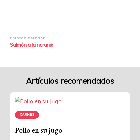
Navegación
Entrada anterior
Salmón a la naranja
de
entradas
Artículos recomendados
CARNES
Pollo en su jugo