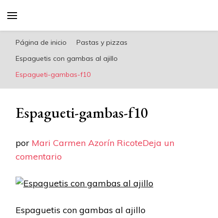
riconoricote.com es un blog de cocina sana,
fácil, saludable y dieta mediterránea
Página de inicio
Pastas y pizzas
Espaguetis con gambas al ajillo
Espagueti-gambas-f10
Espagueti-gambas-f10
por
Mari Carmen Azorín Ricote
Deja un
en
comentario
Espagueti-
gambas-
f10
Espaguetis con gambas al ajillo