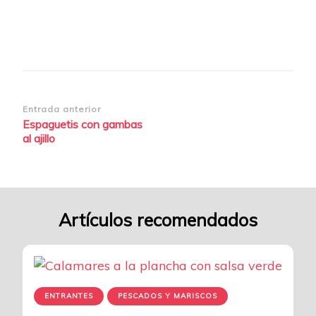
Navegación
Entrada anterior
Espaguetis con gambas
de
al ajillo
entradas
Artículos recomendados
ENTRANTES
PESCADOS Y MARISCOS