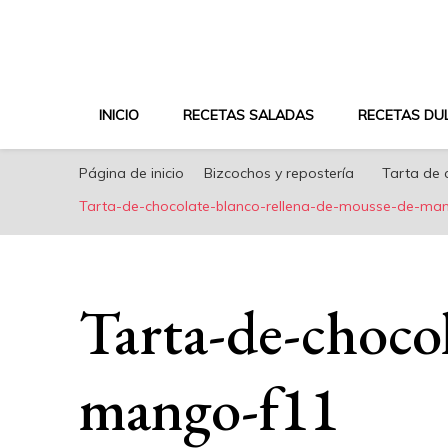
riconoricote.com es un blog de cocina sana, fácil, s
INICIO
RECETAS SALADAS
RECETAS DU
Página de inicio
Bizcochos y repostería
Tarta de 
Tarta-de-chocolate-blanco-rellena-de-mousse-de-ma
Tarta-de-choco
mango-f11