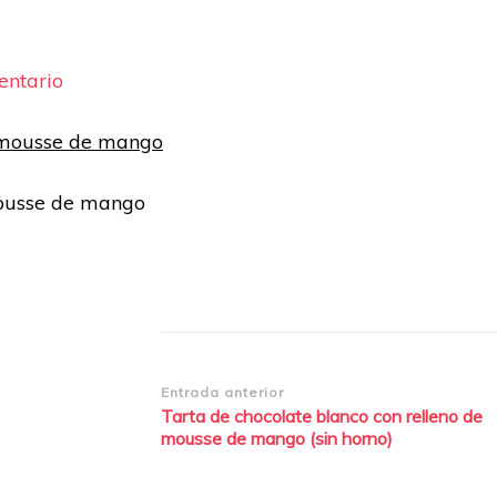
en
entario
Tarta-
de-
chocolate-
mousse de mango
blanco-
rellena-
de-
mousse-
de-
mango-
f11
Navegación
Entrada anterior
Tarta de chocolate blanco con relleno de
de
mousse de mango (sin horno)
entradas