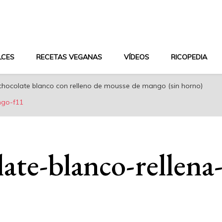
aludable y dieta mediterránea
LCES
RECETAS VEGANAS
VÍDEOS
RICOPEDIA
chocolate blanco con relleno de mousse de mango (sin horno)
ngo-f11
late-blanco-rellen