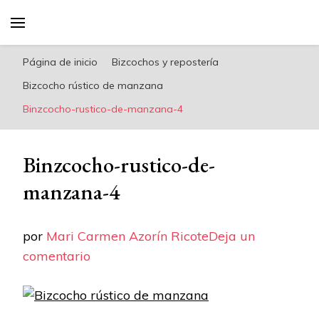
riconoricote.com es un blog de cocina sana,
fácil, saludable y dieta mediterránea
Página de inicio
Bizcochos y repostería
Bizcocho rústico de manzana
Binzcocho-rustico-de-manzana-4
Binzcocho-rustico-de-
manzana-4
por
Mari Carmen Azorín Ricote
Deja un
en
comentario
Binzcocho-
rustico-
de-