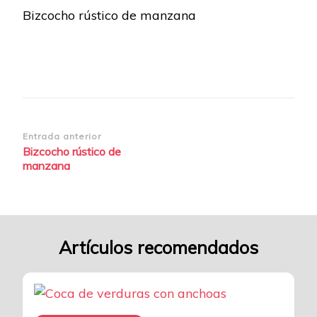
Bizcocho rústico de manzana
manzana-
4
Navegación
Entrada anterior
Bizcocho rústico de
de
manzana
entradas
Artículos recomendados