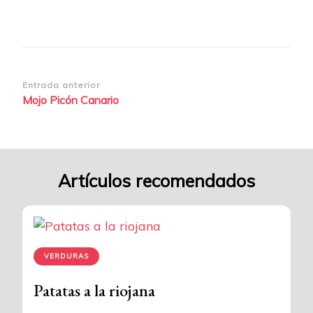
Navegación
Entrada anterior
Mojo Picón Canario
de
entradas
Artículos recomendados
VERDURAS
Patatas a la riojana