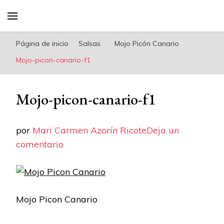
riconoricote.com es un blog de cocina sana,
fácil, saludable y dieta mediterránea
Página de inicio
Salsas
Mojo Picón Canario
Mojo-picon-canario-f1
Mojo-picon-canario-f1
por
Mari Carmen Azorín Ricote
Deja un
en
comentario
Mojo-
picon-
canario-
Mojo Picon Canario
f1