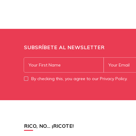
SUBSRÍBETE AL NEWSLETTER
By checking this, you agree to our Privacy Policy.
RICO, NO… ¡RICOTE!