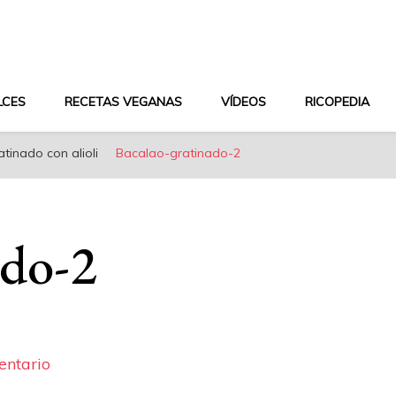
aludable y dieta mediterránea
LCES
RECETAS VEGANAS
VÍDEOS
RICOPEDIA
tinado con alioli
Bacalao-gratinado-2
ado-2
en
entario
Bacalao-