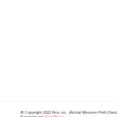
© Copyright 2022 Rico, no... ¡Ricote!
Blossom PinIt | Des
Funciona con
WordPress
.