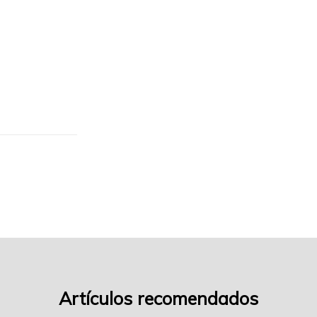
gratinado-
2
Artículos recomendados