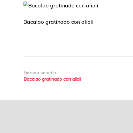
Bacalao gratinado con alioli
Navegación
Entrada anterior
Bacalao gratinado con alioli
de
entradas