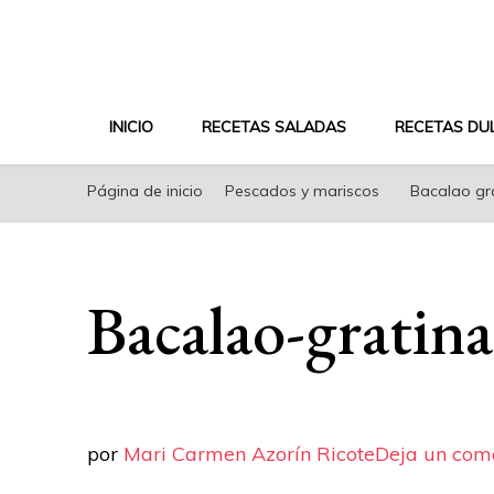
riconoricote.com es un blog de cocina sana, fácil, s
INICIO
RECETAS SALADAS
RECETAS DU
Página de inicio
Pescados y mariscos
Bacalao gra
Bacalao-gratin
por
Mari Carmen Azorín Ricote
Deja un com