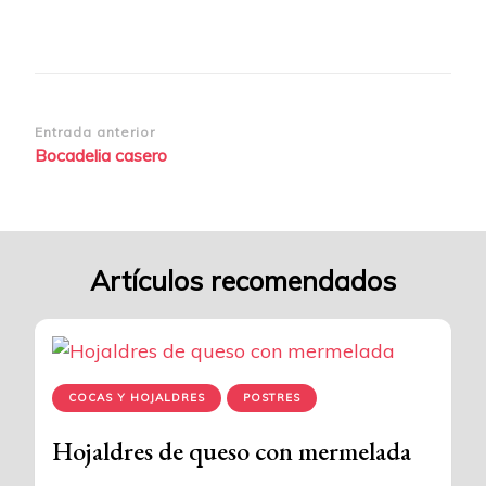
Navegación
Entrada anterior
Bocadelia casero
de
entradas
Artículos recomendados
COCAS Y HOJALDRES
POSTRES
Hojaldres de queso con mermelada