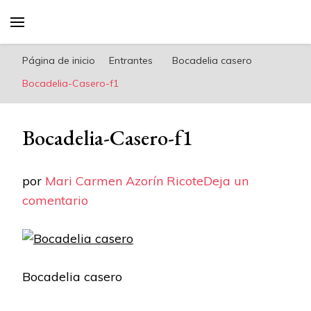
riconoricote.com es un blog de cocina sana,
fácil, saludable y dieta mediterránea
Página de inicio
Entrantes
Bocadelia casero
Bocadelia-Casero-f1
Bocadelia-Casero-f1
por
Mari Carmen Azorín Ricote
Deja un
en
comentario
Bocadelia-
Casero-
f1
Bocadelia casero