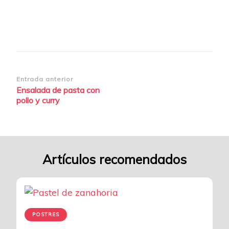
2
Navegación
Entrada anterior
Ensalada de pasta con
de
pollo y curry
entradas
Artículos recomendados
POSTRES