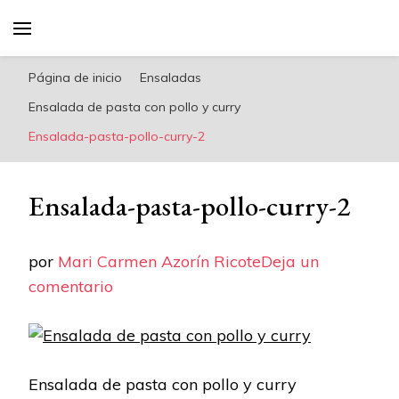
riconoricote.com es un blog de cocina sana,
fácil, saludable y dieta mediterránea
Página de inicio
Ensaladas
Ensalada de pasta con pollo y curry
Ensalada-pasta-pollo-curry-2
Ensalada-pasta-pollo-curry-2
por
Mari Carmen Azorín Ricote
Deja un
en
comentario
Ensalada-
pasta-
pollo-
Ensalada de pasta con pollo y curry
curry-