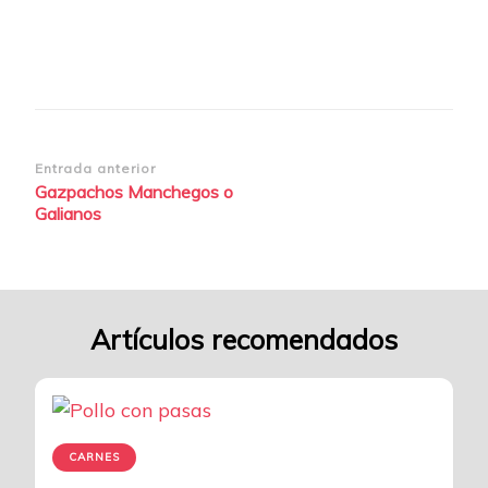
Navegación
Entrada anterior
Gazpachos Manchegos o
de
Galianos
entradas
Artículos recomendados
CARNES