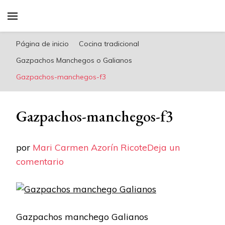
riconoricote.com es un blog de cocina sana,
fácil, saludable y dieta mediterránea
Página de inicio
Cocina tradicional
Gazpachos Manchegos o Galianos
Gazpachos-manchegos-f3
Gazpachos-manchegos-f3
por
Mari Carmen Azorín Ricote
Deja un
en
comentario
Gazpachos-
manchegos-
f3
Gazpachos manchego Galianos