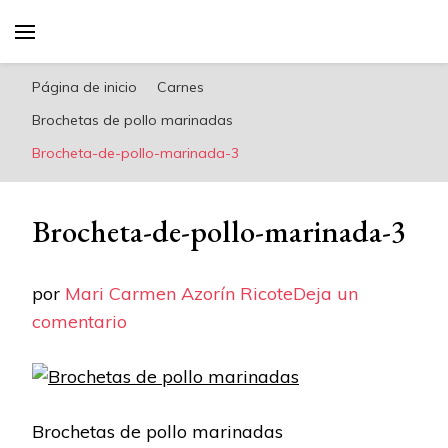
riconoricote.com es un blog de cocina sana,
fácil, saludable y dieta mediterránea
Página de inicio
Carnes
Brochetas de pollo marinadas
Brocheta-de-pollo-marinada-3
Brocheta-de-pollo-marinada-3
por
Mari Carmen Azorín Ricote
Deja un
en
comentario
Brocheta-
de-
pollo-
Brochetas de pollo marinadas
marinada-