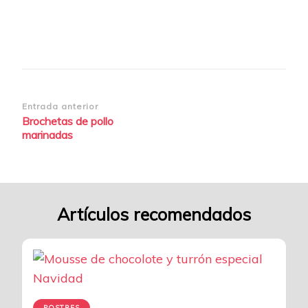
3
Navegación
Entrada anterior
Brochetas de pollo
de
marinadas
entradas
Artículos recomendados
POSTRES