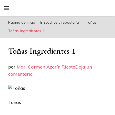
riconoricote.com es un blog de cocina sana,
fácil, saludable y dieta mediterránea
Página de inicio
Bizcochos y repostería
Toñas
Toñas-Ingredientes-1
Toñas-Ingredientes-1
por
Mari Carmen Azorín Ricote
Deja un
en
comentario
Toñas-
Ingredientes-
1
Toñas