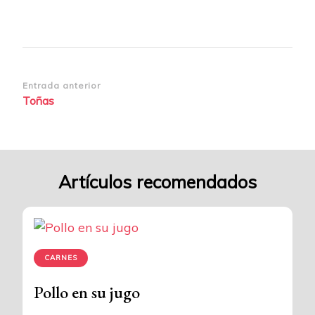
Navegación
Entrada anterior
Toñas
de
entradas
Artículos recomendados
CARNES
Pollo en su jugo