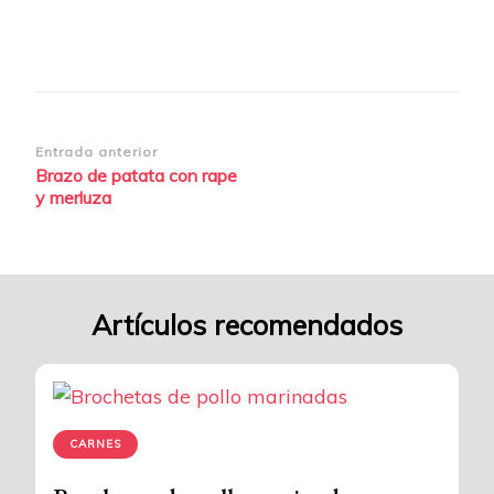
con-
rape-
y-
merluza-
f01
Navegación
Entrada anterior
Brazo de patata con rape
de
y merluza
entradas
Artículos recomendados
CARNES