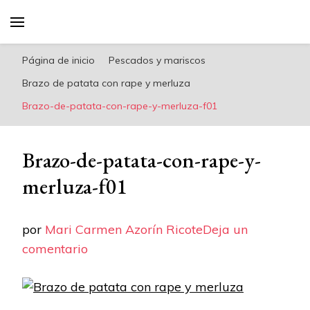
riconoricote.com es un blog de cocina sana,
fácil, saludable y dieta mediterránea
Página de inicio
Pescados y mariscos
Brazo de patata con rape y merluza
Brazo-de-patata-con-rape-y-merluza-f01
Brazo-de-patata-con-rape-y-
merluza-f01
por
Mari Carmen Azorín Ricote
Deja un
en
comentario
Brazo-
de-
patata-