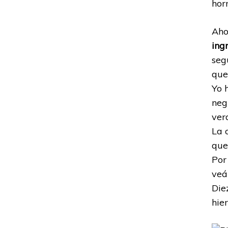
hor
Aho
ing
seg
que
Yo 
neg
ver
La 
que
Por
veá
Die
hie