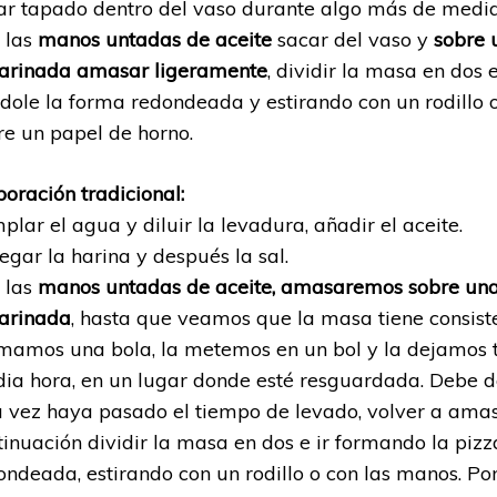
ar tapado dentro del vaso durante algo más de media
 las
manos untadas de aceite
sacar del vaso y
sobre 
arinada amasar ligeramente
, dividir la masa en dos 
dole la forma redondeada y estirando con un rodillo 
re un papel de horno.
boración tradicional:
plar el agua y diluir la levadura, añadir el aceite.
egar la harina y después la sal.
 las
manos untadas de aceite, amasaremos sobre una 
arinada
, hasta que veamos que la masa tiene consist
mamos una bola, la metemos en un bol y la dejamos
ia hora, en un lugar donde esté resguardada. Debe d
 vez haya pasado el tiempo de levado, volver a amas
tinuación dividir la masa en dos e ir formando la piz
ondeada, estirando con un rodillo o con las manos. Po