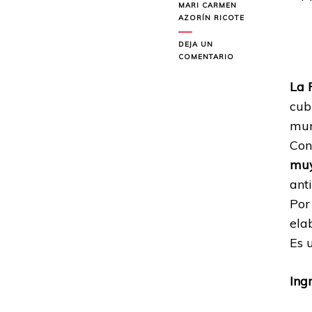
MARI CARMEN
AZORÍN RICOTE
DEJA UN
EN
COMENTARIO
PIZZA
CASERA
La 
cub
mun
Con
muy
ant
Por
ela
Es 
Ing