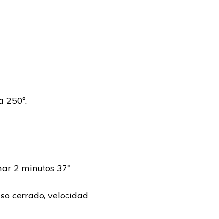
 250º.
amar 2 minutos 37º
aso cerrado, velocidad