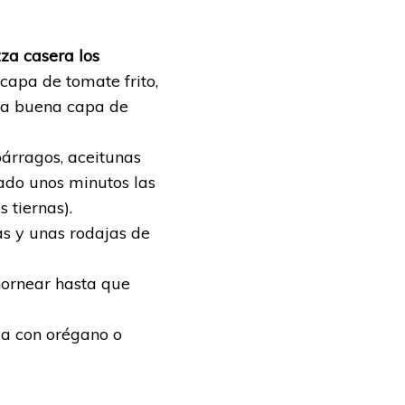
za casera los
apa de tomate frito,
una buena capa de
párragos, aceitunas
ado unos minutos las
 tiernas).
as y unas rodajas de
 hornear hasta que
la con orégano o