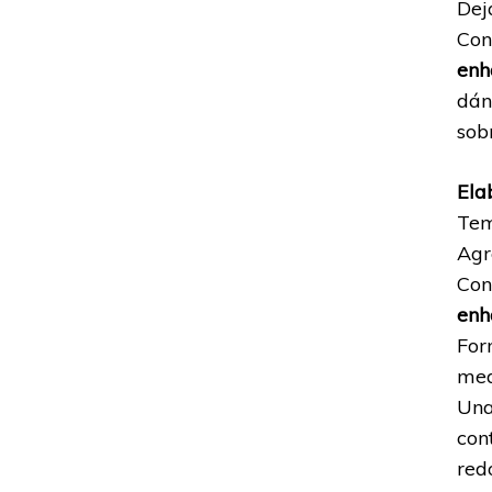
Dej
Con
enh
dán
sob
Ela
Tem
Agr
Con
enh
For
med
Una
con
red