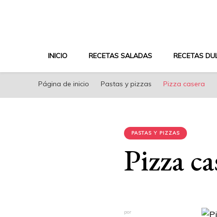
riconoricote.com es un blog de cocina sana, fácil, s
INICIO
RECETAS SALADAS
RECETAS DU
Página de inicio
Pastas y pizzas
Pizza casera
PASTAS Y PIZZAS
Pizza ca
por