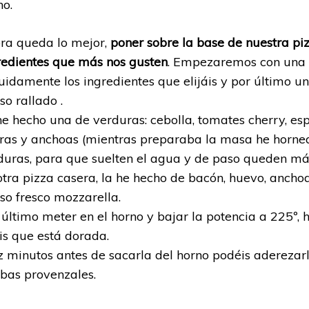
no.
ra queda lo mejor,
poner sobre la base de nuestra piz
redientes que más nos gusten
. Empezaremos con una c
uidamente los ingredientes que elijáis y por último 
so rallado .
he hecho una de verduras: cebolla, tomates cherry, es
ras y anchoas (mientras preparaba la masa he horne
duras, para que suelten el agua y de paso queden más
otra pizza casera, la he hecho de bacón, huevo, ancho
so fresco mozzarella.
 último meter en el horno y bajar la potencia a 225º,
is que está dorada.
z minutos antes de sacarla del horno podéis aderezar
rbas provenzales.