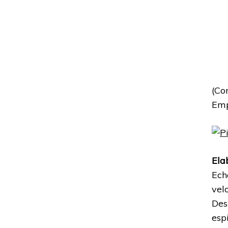
(Co
Emp
Ela
Ech
vel
Des
esp