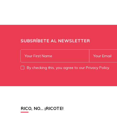
SUBSRÍBETE AL NEWSLETTER
By checking this, you agree to our Privacy Policy.
RICO, NO… ¡RICOTE!