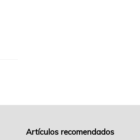
de-
trigo-
1
Artículos recomendados