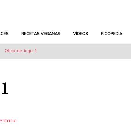
aludable y dieta mediterránea
LCES
RECETAS VEGANAS
VÍDEOS
RICOPEDIA
Ollica-de-trigo-1
-1
en
entario
Ollica-