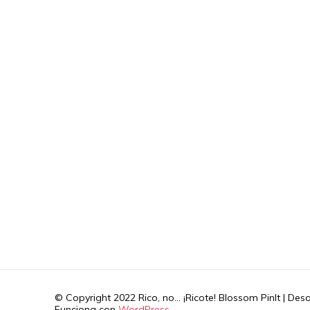
© Copyright 2022 Rico, no... ¡Ricote!
Blossom PinIt | Des
Funciona con
WordPress
.