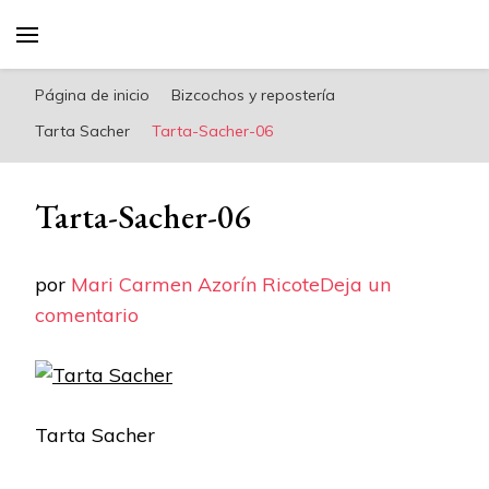
riconoricote.com es un blog de cocina sana,
fácil, saludable y dieta mediterránea
Página de inicio
Bizcochos y repostería
Tarta Sacher
Tarta-Sacher-06
Tarta-Sacher-06
por
Mari Carmen Azorín Ricote
Deja un
en
comentario
Tarta-
Sacher-
06
Tarta Sacher