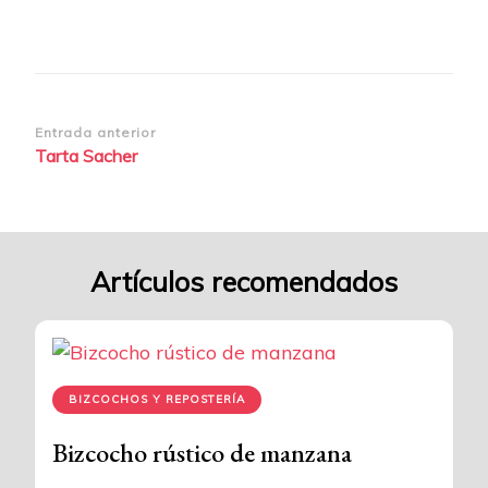
Navegación
Entrada anterior
Tarta Sacher
de
entradas
Artículos recomendados
BIZCOCHOS Y REPOSTERÍA
Bizcocho rústico de manzana