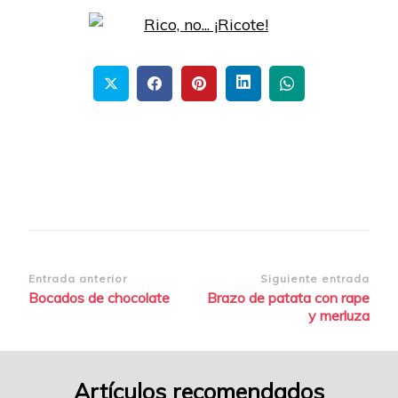
Navegación
Entrada anterior
Siguiente entrada
Bocados de chocolate
Brazo de patata con rape
de
y merluza
entradas
Artículos recomendados