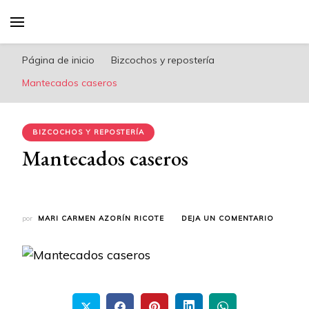
riconoricote.com es un blog de cocina sana,
fácil, saludable y dieta mediterránea
Página de inicio
Bizcochos y repostería
Mantecados caseros
BIZCOCHOS Y REPOSTERÍA
Mantecados caseros
EN
por
MARI CARMEN AZORÍN RICOTE
DEJA UN COMENTARIO
MANTEC
CASERO