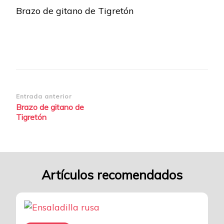
Brazo de gitano de Tigretón
de-
Tigreton-
f02
Navegación
Entrada anterior
Brazo de gitano de
de
Tigretón
entradas
Artículos recomendados