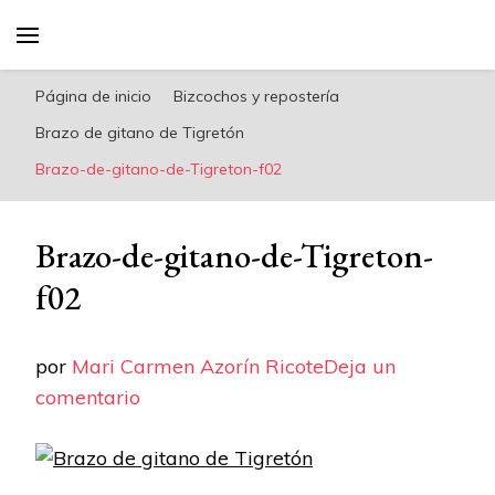
riconoricote.com es un blog de cocina sana,
fácil, saludable y dieta mediterránea
Página de inicio
Bizcochos y repostería
Brazo de gitano de Tigretón
Brazo-de-gitano-de-Tigreton-f02
Brazo-de-gitano-de-Tigreton-
f02
por
Mari Carmen Azorín Ricote
Deja un
en
comentario
Brazo-
de-
gitano-